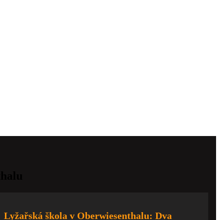
thalu
Lyžařská škola v Oberwiesenthalu: Dva