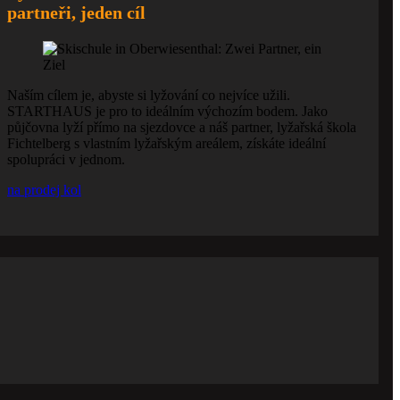
partneři, jeden cíl
Naším cílem je, abyste si lyžování co nejvíce užili.
STARTHAUS je pro to ideálním výchozím bodem. Jako
půjčovna lyží přímo na sjezdovce a náš partner, lyžařská škola
Fichtelberg s vlastním lyžařským areálem, získáte ideální
spolupráci v jednom.
na prodej kol