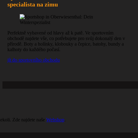
specialista na zimu
Perfektně vybavené od hlavy až k patě. Ve sportovním
obchodě najdete vše, co potřebujete pro svůj dokonalý den v
přírodě. Boty a holínky, klobouky a čepice, batohy, bundy a
kalhoty do každého počasí.
jít do sportovního obchodu
ekoli. Zde najdete naše
Webshop
.