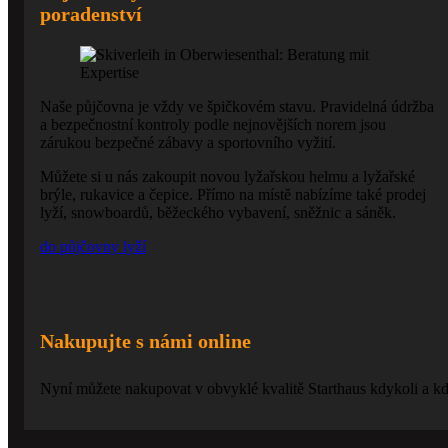
poradenství
Naše půjčovna je vždy ve špičkovém stavu. Pravidelná údržba
a bezpečnostní kontroly podle nejnovějších norem jsou
zárukou bezpečné zábavy a sportovního vyžití.
Můžete si u nás zakoupit novou lyžařskou helmu a lyžařské
brýle, rukavice a čepice. Přímo na místě nabízíme také prodej
lyží, snowboardů, běžeckého vybavení, sněžnic a sáněk.
do půjčovny lyží
Nakupujte s námi online
Nyní můžete nakupovat v obvyklé kvalitě Starthaus kdykoli a kd