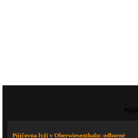
Půjč
Půjčovna lyží v Oberwiesenthalu: odborné