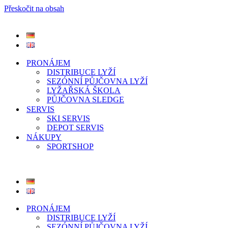
Přeskočit na obsah
PRONÁJEM
DISTRIBUCE LYŽÍ
SEZÓNNÍ PŮJČOVNA LYŽÍ
LYŽAŘSKÁ ŠKOLA
PŮJČOVNA SLEDGE
SERVIS
SKI SERVIS
DEPOT SERVIS
NÁKUPY
SPORTSHOP
PRONÁJEM
DISTRIBUCE LYŽÍ
SEZÓNNÍ PŮJČOVNA LYŽÍ