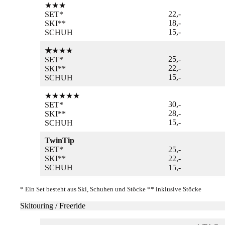
★★★
22,-
SET*
18,-
SKI**
15,-
SCHUH
★
★★★
25,-
SET*
22,-
SKI**
15,-
SCHUH
★★★★★
30,-
SET*
28,-
SKI**
15,-
SCHUH
TwinTip
SET*
25,-
SKI**
22,-
SCHUH
15,-
* Ein Set besteht aus Ski, Schuhen und Stöcke ** inklusive Stöcke
Skitouring / Freeride