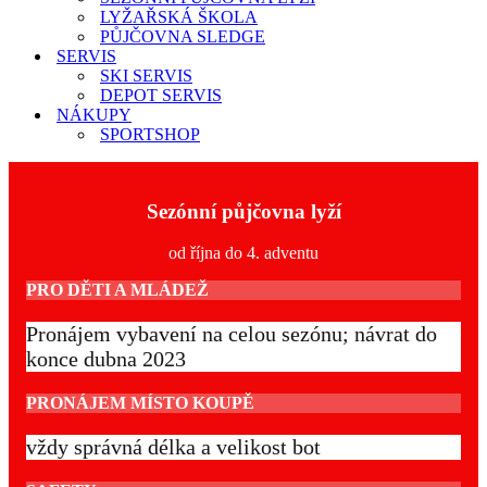
LYŽAŘSKÁ ŠKOLA
PŮJČOVNA SLEDGE
SERVIS
SKI SERVIS
DEPOT SERVIS
NÁKUPY
SPORTSHOP
Sezónní půjčovna lyží
od října do 4. adventu
PRO DĚTI A MLÁDEŽ
Pronájem vybavení na celou sezónu; návrat do
konce dubna 2023
PRONÁJEM MÍSTO KOUPĚ
vždy správná délka a velikost bot