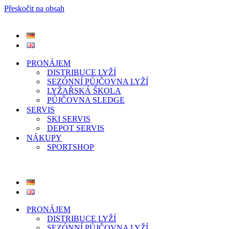
Přeskočit na obsah
PRONÁJEM
DISTRIBUCE LYŽÍ
SEZÓNNÍ PŮJČOVNA LYŽÍ
LYŽAŘSKÁ ŠKOLA
PŮJČOVNA SLEDGE
SERVIS
SKI SERVIS
DEPOT SERVIS
NÁKUPY
SPORTSHOP
PRONÁJEM
DISTRIBUCE LYŽÍ
SEZÓNNÍ PŮJČOVNA LYŽÍ