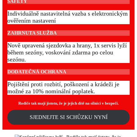
SAFETY
Individuálně nastavitelná vazba s elektronickým
ověřením nastavení
ZAHRNUTA SLUŽBA
Nově upravená sjezdovka a hrany, 1x servis lyží
během sezóny, voskování zdarma po celou
sezónu.
DODATEČNÁ OCHRANA
Pojištění proti rozbití, poškození a krádeži je
možné za 10% nominální poplatek.
Rodiče tak mají jistotu, že je jejich dítě na silnici v bezpečí.
SJEDNEJTE SI SCHŮZKU NYNÍ